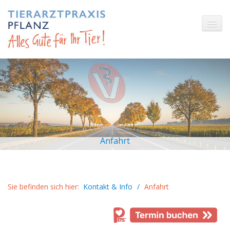
Unsere Leistungen
Ihr Tier
Kontakt & Info
Anfahrt
Anfahrt
Bezahlung
Notfall
Sie befinden sich hier:
Kontakt & Info
/
Anfahrt
Sprechzeiten
Datenschutz